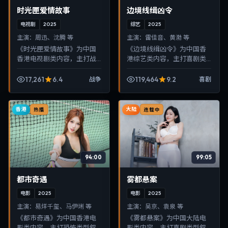
时光匣爱情故事
边境线缉凶令
电视剧
2025
综艺
2025
主演：
周迅、沈腾 等
主演：
雷佳音、黄渤 等
《时光匣爱情故事》为中国
《边境线缉凶令》为中国香
香港电视剧类内容，主打战
港综艺类内容，主打喜剧类
争类型叙事，节奏紧凑、画
型叙事，节奏紧凑、画面清
面清晰，适合移动端与电视
晰，适合移动端与电视端随
17,261
6.4
119,464
9.2
战争
喜剧
端随时在线观看，带来沉浸
时在线观看，带来沉浸式视
式视听体验。
听体验。
香港
大陆
热播
连载中
94:00
99:05
都市奇遇
雾都悬案
电影
2025
电影
2025
主演：
易烊千玺、马伊琍 等
主演：
吴京、袁泉 等
《都市奇遇》为中国香港电
《雾都悬案》为中国大陆电
影类内容，主打恐怖类型叙
影类内容，主打喜剧类型叙