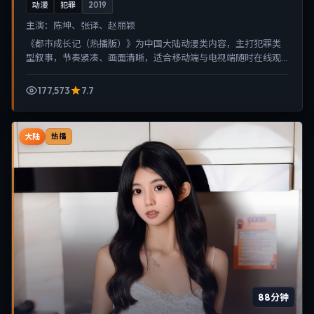
动漫
犯罪
2019
主演：
陈坤、张译、赵丽颖
《都市成长记（热播版）》为中国大陆动漫类内容，主打犯罪类
型叙事，节奏紧凑、画面清晰，适合移动端与电视端随时在线观
看，带来沉浸式视听体验。
177,573
7.7
大陆
热播
88分钟