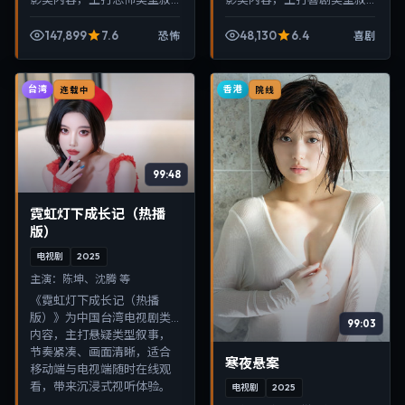
事，节奏紧凑、画面清晰，
事，节奏紧凑、画面清晰，
适合移动端与电视端随时在
适合移动端与电视端随时在
147,899
7.6
48,130
6.4
恐怖
喜剧
线观看，带来沉浸式视听体
线观看，带来沉浸式视听体
验。
验。
台湾
香港
连载中
院线
99:48
霓虹灯下成长记（热播
版）
电视剧
2025
主演：
陈坤、沈腾 等
《霓虹灯下成长记（热播
版）》为中国台湾电视剧类
99:03
内容，主打悬疑类型叙事，
节奏紧凑、画面清晰，适合
寒夜悬案
移动端与电视端随时在线观
看，带来沉浸式视听体验。
电视剧
2025