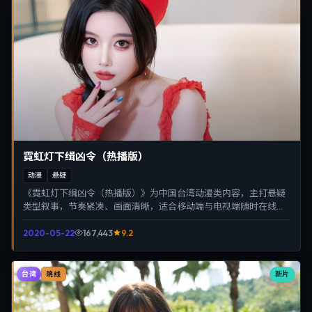
霓虹灯下缉凶令（热播版）
动漫
悬疑
《霓虹灯下缉凶令（热播版）》为中国台湾动漫类内容，主打悬疑
类型叙事，节奏紧凑、画面清晰，适合移动端与电视端随时在线观
看，带来沉浸式视听体验。
2020-05-22
167,443
9.2
台湾
新片
院线