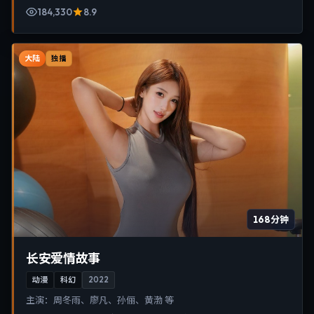
184,330
8.9
大陆
独播
168分钟
长安爱情故事
动漫
科幻
2022
主演：
周冬雨、廖凡、孙俪、黄渤 等