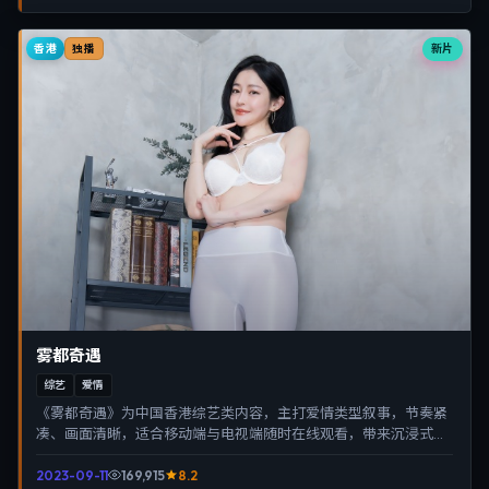
香港
新片
独播
雾都奇遇
综艺
爱情
《雾都奇遇》为中国香港综艺类内容，主打爱情类型叙事，节奏紧
凑、画面清晰，适合移动端与电视端随时在线观看，带来沉浸式视
听体验。
2023-09-11
169,915
8.2