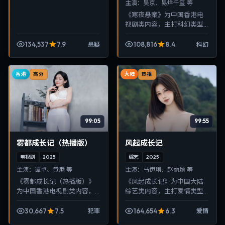
主演：
吴京、易烊千玺 等
《寒夜悬案》为中国香港电
视剧类内容，主打科幻类型
叙事，节奏紧凑、画面清
晰，适合移动端与电视端随
134,537
7.9
108,816
8.4
悬疑
科幻
时在线观看，带来沉浸式视
听体验。
香港
大陆
高分
热播
99:05
99:55
雾都成长记（热播版）
风起成长记
电视剧
2025
综艺
2025
主演：
谭卓、黄渤 等
主演：
马伊琍、赵丽颖 等
《雾都成长记（热播版）》
《风起成长记》为中国大陆
为中国香港电视剧类内容，
综艺类内容，主打爱情类型
主打犯罪类型叙事，节奏紧
叙事，节奏紧凑、画面清
凑、画面清晰，适合移动端
晰，适合移动端与电视端随
30,667
7.5
164,654
6.3
犯罪
爱情
与电视端随时在线观看，带
时在线观看，带来沉浸式视