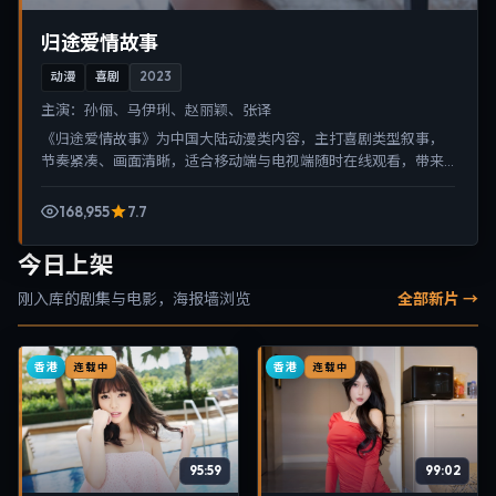
归途爱情故事
动漫
喜剧
2023
主演：
孙俪、马伊琍、赵丽颖、张译
《归途爱情故事》为中国大陆动漫类内容，主打喜剧类型叙事，
节奏紧凑、画面清晰，适合移动端与电视端随时在线观看，带来
沉浸式视听体验。
168,955
7.7
今日上架
刚入库的剧集与电影，海报墙浏览
全部新片 →
香港
香港
连载中
连载中
95:59
99:02